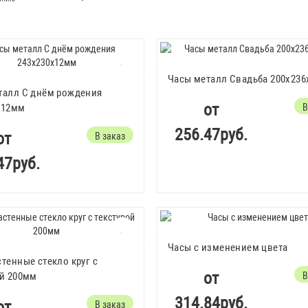
Часы металл Свадьба 200х23
талл С днём рождения
от
х12мм
В
256.47руб.
от
В заказ
47руб.
Часы с изменением цвета
тенные стекло круг с
от
ой 200мм
В
314.84руб.
от
В заказ