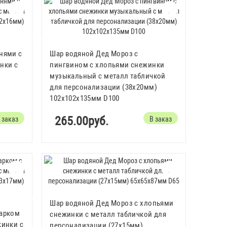
нями с
Шар водяной Дед Мороз с
нки с
пингвином с хлопьями снежинки
музыкальный с металл табличкой
для персонализации (38х20мм)
102x102x135мм D100
265.00руб.
 заказ
В заказ
Шар водяной Дед Мороз с хлопьями
дарком
снежинки с металл табличкой для
жинки с
персонализации (27х15мм)