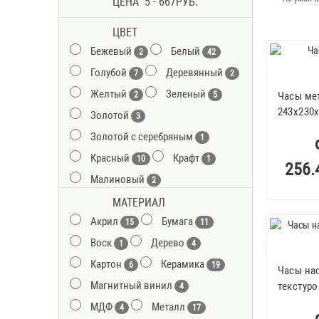
ЦЕНА
5
-
667
РУБ.
ЦВЕТ
Бежевый
Белый
2
42
Голубой
Деревянный
7
2
Желтый
Зеленый
Часы ме
2
5
243х230
Золотой
3
Золотой с серебряным
1
Красный
Крафт
10
1
256.
Малиновый
2
Оранжевый
МАТЕРИАЛ
2
Акрил
Бумага
Прозрачный
15
11
47
Воск
Дерево
Прозрачный, с белым полем
1
4
10
Картон
Керамика
Разноцветный
6
19
2
Часы нас
Магнитный винил
Розовый
текстур
4
4
МДФ
Металл
Светло-голубой
4
17
1