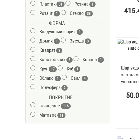
Пластик
Резина
Светло-синий
31
1
1
415.
Ротанг
Стекло
Серебряный
Синий
1
38
2
3
Черный
Шоколадный
ФОРМА
2
1
Воздушный шарик
1
Домик
Звезда
1
3
Квадрат
3
Колокольчик
Корона
3
1
Шар вод
Круг
Куб
17
1
хлопьям
Облако
Овал
1
4
упаковк
Полусфера
2
50.0
Прямоугольник
ПОКРЫТИЕ
28
Глянцевое
Ромб
Сердце
116
1
13
Матовое
Снежинка
Фигурный
11
2
10
Флаг
Цилиндр
1
3
Шар
26