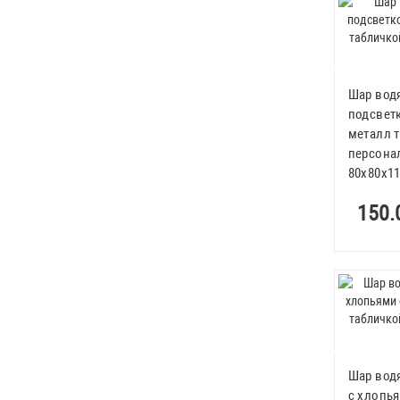
Шар вод
подсвет
металл 
персона
80x80x1
150.
Шар вод
с хлопь