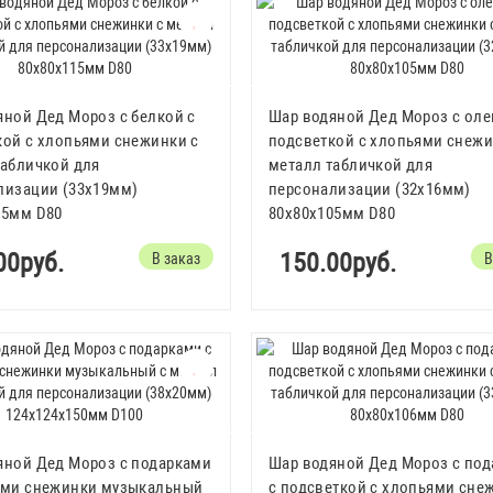
яной Дед Мороз с белкой с
Шар водяной Дед Мороз с оле
кой с хлопьями снежинки с
подсветкой с хлопьями снежи
табличкой для
металл табличкой для
лизации (33х19мм)
персонализации (32х16мм)
15мм D80
80x80x105мм D80
00руб.
150.00руб.
В заказ
В
яной Дед Мороз с подарками
Шар водяной Дед Мороз с по
ями снежинки музыкальный
с подсветкой с хлопьями сне