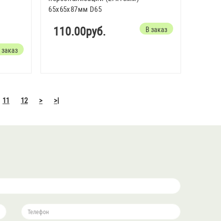
65x65x87мм D65
110.00руб.
В заказ
 заказ
11
12
>
>|