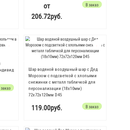
от
В заказ
206.72руб.
с
Шар водяной воздушный шар с Дед
индивид
Морозом с подсветкой с хлопьями
снежинки с металл табличкой для
 заказ
персонализации (18х10мм)
72x72x120мм D45
119.00руб.
В заказ