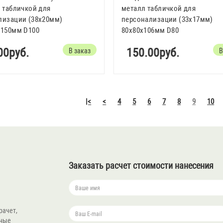
 табличкой для
металл табличкой для
лизации (38х20мм)
персонализации (33х17мм)
x150мм D100
80x80x106мм D80
00руб.
150.00руб.
В заказ
В
|<
<
4
5
6
7
8
9
10
Заказать расчет стоимости нанесения
рачет,
нные